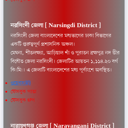
নরসিংদী জেলা [ Narsingdi
District ]
নরসিংদী জেলা বাংলাদেশের মধ্যভাগের ঢাকা বিভাগের
একটি গুরুত্বপূর্ণ প্রশাসনিক অঞ্চল।
মেঘনা, শীতলক্ষ্যা, আড়িয়াল খাঁ ও পুরাতন ব্রহ্মপুত্র নদ তীর
বিধৌত জেলা নরসিংদী। জেলাটির আয়তন ১,১১৪.২০ বর্গ
কি:মি:। এ জেলাটি বাংলাদেশের মধ্য পূর্বাংশে অবস্থিত।
ওয়েবসাইট
ফেসবুক পাতা
ফেসবুক গ্রুপ
নারায়ণগঞ্জ জেলা [
Narayanganj District ]