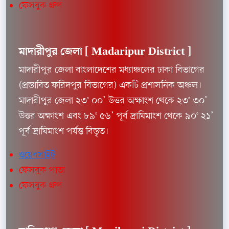
ফেসবুক গ্রুপ
মাদারীপুর জেলা [
Madaripur District ]
মাদারীপুর জেলা বাংলাদেশের মধ্যাঞ্চলের ঢাকা বিভাগের
(প্রস্তাবিত ফরিদপুর বিভাগের) একটি প্রশাসনিক অঞ্চল।
মাদারীপুর জেলা ২৩° ০০’ উত্তর অক্ষাংশ থেকে ২৩° ৩০’
উত্তর অক্ষাংশ এবং ৮৯° ৫৬’ পূর্ব দ্রাঘিমাংশ থেকে ৯০° ২১’
পূর্ব দ্রাঘিমাংশ পর্যন্ত বিস্তৃত।
ওয়েবসাইট
ফেসবুক পাতা
ফেসবুক গ্রুপ