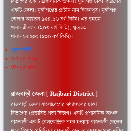
বিভাগের একটি প্রশাসনিক অঞ্চল। মুন্সীগঞ্জ ঢাকা বিভাগের
একটি জেলা। মুন্সীগঞ্জের প্রাচীন নাম বিক্রমপুর। মুন্সীগঞ্জ
জেলার আয়তন ৯৫৪.৯৬ বর্গ কিমি। এর বৃহত্তম
থানা- শ্রীনগর (২০৩ বর্গ কিমি), ক্ষুদ্রতম
থানা- লৌহজং (১৩০ বর্গ কিমি)।
ওয়েবসাইট
ফেসবুক পাতা
ফেসবুক গ্রুপ
রাজবাড়ী জেলা [
Rajbari District ]
রাজবাড়ী জেলা বাংলাদেশের মধ্যাঞ্চলের ঢাকা
বিভাগের (প্রস্তাবিত পদ্মা বিভাগ) একটি প্রশাসনিক অঞ্চল।
রাজবাড়ী একটি রেলকেন্দ্রিক শহর হওয়ায় রাজবাড়ী রেলের
শহর হিসাবে পরিচিত। রাজবাড়ী জেলার অবস্থান পদ্মা নদীর