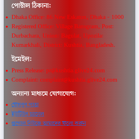
পোস্টাল ঠিকানা:
Dhaka Office: 86 New Eskaton, Dhaka – 1000
Registered Office: Village Bansgram, Post:
Durbachara, Union: Bagulat, Upozila:
Kumarkhali, District: Kushtia, Bangladesh.
ইমেইল:
Press Release: pr@kushtia.glive24.com
Complaint: complaint@kushtia.glive24.com
অন্যান্য মাধ্যমে যোগাযোগ:
ফেসবুব পাতা
ইউটিউব চ্যানেল
গুগোল নিউজে আমাদের ফলো করুন