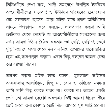
ভিডিওটিতে দেখা যায়, শান্তি সমাবেশে উপস্থিত ইউনিয়ন
আওয়ামীলীগের সভাপতি ও ইউনিয়ন পরিষদের চেয়ারম্যান
মোঃ সানোয়ার হোসেন মোল্লা মাইক হাতে প্রধান অতিথিদের
সামনে উপস্থাপনা করে বলছেন, দাসপাড়ার কল্পনা আমি
ছোটকাল থেকে দেখেছি যে আওয়ামীলীগের সংগঠনের জন্য
যখন আমরা উঠান বৈঠক করতাম ওই ছোট্ট, ছোট্ট প্যাকেটে
মুড়ি দিয়ে সে সময় থেকে দল বল নিয়ে আমাদের মাঝে হাজির
হতো এই দাসপাড়ার কল্পনা। এবার কিছু বলবেন আমার নেতা
তার ব্যাখ্যা দিবেন।
তারপর কল্পনা মাইক হাতে বলেন, মুসলমান ভাইদের
আসসালামু আলাইকুম, হিন্দু মা, বোন ও ভাইদের নমস্কার
আমি বেশি কিছু বলতে পারব না। বলবো না। আমার একটা
ভোট তো আমরা দেবোই অবশ্যই। কিন্তু আমরা ধানের শীষে
ভোট দেবো অন্য কোথাও ভোট দিলে আমারে সুখ শান্তি হবেনা।