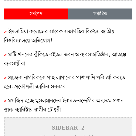
সর্বশেষ
সর্বাধিক
>
ইসলামিয়া কলেজের সাবেক সভাপতির বিরুদ্ধে জাতীয়
বিশ্ববিদ্যালয়ে অভিযোগ!
>
মাটি খননের ঝুঁকিতে বহুতল ভবন ও ব্যবসাপ্রতিষ্ঠান, আতঙ্কে
ব্যবসায়ীরা
>
প্রত্যেক নাগরিককে গাছ লাগানোর পাশাপাশি পরিচর্যা করতে
হবে: প্রকৌশলী জাকির সরকার
>
মসজিদ হচ্ছে মুসলমানদের ইবাদত-বন্দেগির অন্যতম প্রধান
স্থান: ব্যারিস্টার রাগীব চৌধুরী
>
কুষ্টিয়ায় ড. কাজী মোতাহার হোসেন দাবা একাডেমি উদ্বোধন
SIDEBAR_2