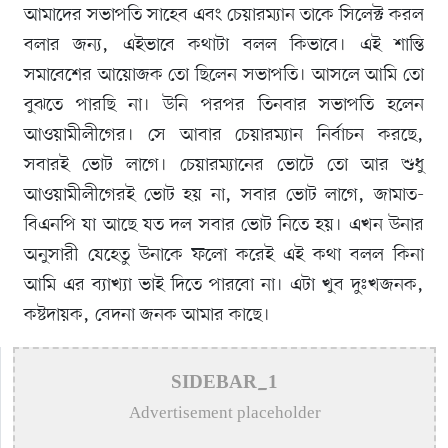
আমাদের সভাপতি সাহেব এবং চেয়ারম্যান তাকে সিলেক্ট করল
বলার জন্য, এইভাবে কথাটা বলল কিভাবে। এই শান্তি
সমাবেশের আয়োজক তো ছিলেন সভাপতি। আসলে আমি তো
বুঝতে পারছি না। উনি পরপর তিনবার সভাপতি হলেন
আওয়ামীলীগের। সে আবার চেয়ারম্যান নির্বাচন করছে,
সবারই ভোট লাগে। চেয়ারম্যানের ভোটে তো আর শুধু
আওয়ামীলীগেরই ভোট হয় না, সবার ভোট লাগে, জামাত-
বিএনপি যা আছে যত দল সবার ভোট নিতে হয়। এখন উনার
অনুসারী যেহেতু উনাকে ফলো করেই এই কথা বলল কিনা
আমি এর ব্যাখ্যা ভাই দিতে পারবো না। এটা খুব দুঃখজনক,
কষ্টদায়ক, বেদনা জনক আমার কাছে।
SIDEBAR_1
Advertisement placeholder