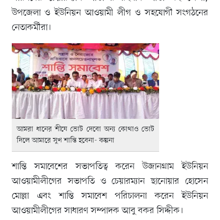
উপজেলা ও ইউনিয়ন আওয়ামী লীগ ও সহযোগী সংগঠনের
নেতাকর্মীরা।
আমরা ধানের শীষে ভোট দেবো অন্য কোথাও ভোট
দিলে আমারে সুখ শান্তি হবেনা- কল্পনা
শান্তি সমাবেশের সভাপতিত্ব করেন উজানগ্রাম ইউনিয়ন
আওয়ামীলীগের সভাপতি ও চেয়ারম্যান ছানোয়ার হোসেন
মোল্লা এবং শান্তি সমাবেশ পরিচালনা করেন ইউনিয়ন
আওয়ামীলীগের সাধারণ সম্পাদক আবু বকর সিদ্দীক।