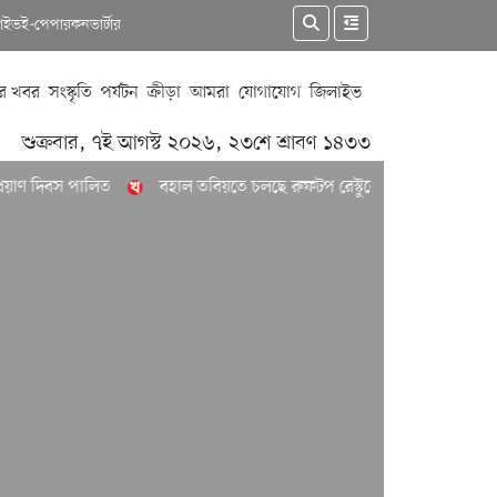
কাইভ
ই-পেপার
কনভার্টার
র খবর
সংস্কৃতি
পর্যটন
ক্রীড়া
আমরা
যোগাযোগ
জিলাইভ
শুক্রবার, ৭ই আগস্ট ২০২৬, ২৩শে শ্রাবণ ১৪৩৩
ণ দিবস পালিত
বহাল তবিয়তে চলছে রুফটপ রেস্টুরেন্ট স্কাই বাইট
নত