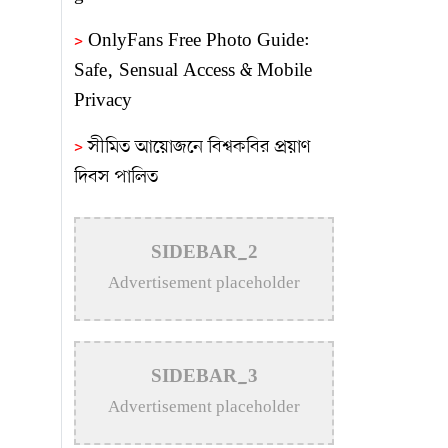
>
OnlyFans Free Photo Guide:
Safe, Sensual Access & Mobile
Privacy
>
সীমিত আয়োজনে বিশ্বকবির প্রয়াণ
দিবস পালিত
>
বহাল তবিয়তে চলছে রুফটপ
রেস্টুরেন্ট স্কাই বাইট
SIDEBAR_2
Advertisement placeholder
>
নতুন উদ্যোক্তা তৈরিতে এ ধরনের
মেলা উৎসাহ জোগায়: প্রকৌশলী জাকির
সরকার
SIDEBAR_3
>
গুণীজনদের স্মৃতি সংরক্ষণে শহরের
Advertisement placeholder
আইল্যান্ড গার্ডেনের নামকরণে আলোচনা