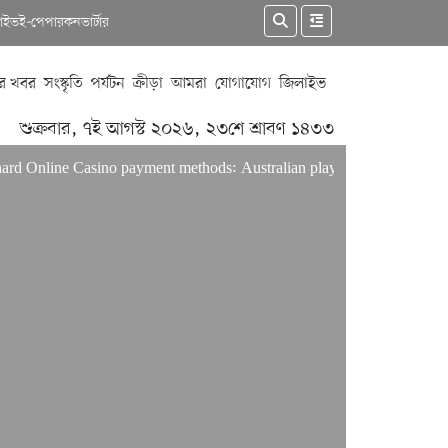
কাইভ
ই-পেপার
কনভার্টার
র খবর
সংস্কৃতি
পর্যটন
ক্রীড়া
আমরা
যোগাযোগ
জিলাইভ
শুক্রবার, ৭ই আগস্ট ২০২৬, ২৩শে শ্রাবণ ১৪৩৩
line Casino payment methods: Australian players’ guide
OnlyFa