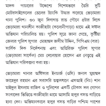
মাদক পাচারের উদ্দেশ্যে বিশেষভাবে তৈরি দুটি
মোটরসাইকেলের তেলের ট্যাংকি উদ্ধার করেছে ভেড়ামারা
থানা পুলিশ। ‎৩০ জুন দিবাগত রাত পৌনে ৫টার দিকে
ভেড়ামারা থানাধীন কাজীহাটা (কলোনীপাড়া) গ্রামে এই সফল
অভিযান পরিচালিত হয়। ‎পুলিশ সূত্রে জানা গেছে, কুষ্টিয়া
জেলার পুলিশ সুপার মোহাম্মদ জসীম উদ্দিন, পিপিএম (বার)
সার্বিক দিক নির্দেশনায় এবং অতিরিক্ত পুলিশ সুপার
(ভেড়ামারা সার্কেল) মোঃ দেলোয়ার হোসেন এর নেতৃত্বে এই
অভিযান পরিকল্পনা করা হয়।
ভেড়ামারা থানার অফিসার ইনচার্জ (ওসি) জনাব মুহাম্মদ
জাহেদুর রহমান এর সরাসরি তত্ত্বাবধানে এসআই (নিঃ) খান
মাইদুল ইসলাম রাজিব ও পুলিশের একটি চৌকস দল গোপন
সংবাদের ভিত্তিতে কাজীহাটা গ্রামে আসামি হাবুর বসত বাড়িতে
হানা দেন। ‎অভিযানকালে হাবুর বসত বাড়ির পশ্চিম পাশের