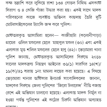
কক্ষ তল্লাশি করে লুকিয়ে রাখা ১৩৪ বোতল নিষিদ্ধ এসকাফ
সিরাপ ও ৪ কেজি গাঁজা উদ্ধার করা হয়। একই সাথে মাদক
পরিবহনের কাজে ব্যবহৃত অভিনব কায়দায় তৈরি দুটি
মোটরসাইকেলের ট্যাংকি জব্দ করে পুলিশ। ‎
গ্রেফতারকৃত আসামিরা হলেন— কাজীহাটা (কলোনীপাড়া)
গ্রামের ওলিল মন্ডলের ছেলে মাহাবুল মন্ডল (৩০) এবং একই
এলাকার মৃত খলিল মন্ডলের ছেলে হাবু (৪২)। ‎ভেড়ামারা থানা
পুলিশ জানায়, গ্রেফতারকৃত আসামিদের বিরুদ্ধে ২০১৮
সালের মাদকদ্রব্য নিয়ন্ত্রণ আইনের ৩৬(১) সারণির ১৪(খ)/
১৯(ক)/৪১ ধারায় ১নং মামলা দায়ের করা হয়েছে। ‎এ বিষয়ে
ভেড়ামারা থানার অফিসার ইনচার্জ সাংবাদিকদের জানান,
মাদকের বিরুদ্ধে জেলা পুলিশের ‘জিরো টলারেন্স’ নীতি বজায়
রেখে এই অভিযান চালানো হয়েছে। এলাকায় মাদক নির্মূল না
হওয়া পর্যন্ত পুলিশের এই কঠোর চিরুনি অভিযান অব্যাহত