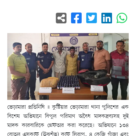
ভেড়ামারা প্রতিনিধি ॥ কুষ্টিয়ার ভেড়ামারা থানা পুলিশের এক
বিশেষ অভিযানে বিপুল পরিমাণ অবৈধ মাদকদ্রব্যসহ দুই
মাদক কারবারিকে গ্রেফতার করা করেছে। অভিযানে ১৩৪
বোতল এসকাফ (ঊঝশঁভ) কাফ সিরাপ, ৪ কেজি গাঁজা এবং