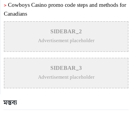
>
Cowboys Casino promo code steps and methods for
Canadians
>
Пин Ап Казино Официальный Сайт – Играть в
SIDEBAR_2
Онлайн Казино Pin Up
Advertisement placeholder
>
Vavada online casino w Polsce – metody płatności
>
Пин Ап Казино Официальный Сайт – Играть в
SIDEBAR_3
Онлайн Казино Pin Up
Advertisement placeholder
>
Mostbet AZ – bukmeker ve kazino Mostbet – Giriş
rəsmi sayt
মন্তব্য
>
Пин Ап казино – Официальный сайт Pin Up
Casino вход на зеркало
>
Aviator – O Guia Essencial para Jogar e Vencer na