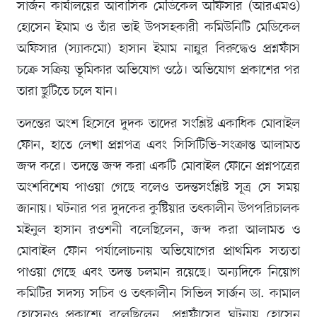
সার্জন কার্যালয়ের আবাসিক মেডিকেল অফিসার (আরএমও)
হোসেন ইমাম ও তাঁর ভাই উপসহকারী কমিউনিটি মেডিকেল
অফিসার (স্যাকমো) হাসান ইমাম নান্নুর বিরুদ্ধেও প্রশ্নফাঁস
চক্রে সক্রিয় ভূমিকার অভিযোগ ওঠে। অভিযোগ প্রকাশের পর
তারা ছুটিতে চলে যান।
তদন্তের অংশ হিসেবে দুদক তাদের সংশ্লিষ্ট একাধিক মোবাইল
ফোন, হাতে লেখা প্রশ্নপত্র এবং সিসিটিভি-সংক্রান্ত আলামত
জব্দ করে। তদন্তে জব্দ করা একটি মোবাইল ফোনে প্রশ্নপত্রের
অংশবিশেষ পাওয়া গেছে বলেও তদন্তসংশ্লিষ্ট সূত্র সে সময়
জানায়। ঘটনার পর দুদকের কুষ্টিয়ার তৎকালীন উপপরিচালক
মইনুল হাসান রওশনী বলেছিলেন, জব্দ করা আলামত ও
মোবাইল ফোন পর্যালোচনায় অভিযোগের প্রাথমিক সত্যতা
পাওয়া গেছে এবং তদন্ত চলমান রয়েছে। অন্যদিকে নিয়োগ
কমিটির সদস্য সচিব ও তৎকালীন সিভিল সার্জন ডা. কামাল
হোসেনও প্রকাশ্যে বলেছিলেন, প্রশ্নফাঁসের ঘটনায় হোসেন