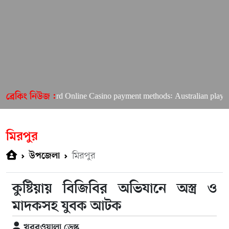
Richard Online Casino payment methods: Australian players’ gui
ব্রেকিং নিউজ :
মিরপুর
মিরপুর
উপজেলা
কুষ্টিয়ায় বিজিবির অভিযানে অস্ত্র ও
মাদকসহ যুবক আটক
খবরওয়ালা ডেস্ক