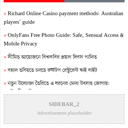
>
Richard Online Casino payment methods: Australian
players’ guide
>
OnlyFans Free Photo Guide: Safe, Sensual Access &
Mobile Privacy
>
সীমিত আয়োজনে বিশ্বকবির প্রয়াণ দিবস পালিত
>
বহাল তবিয়তে চলছে রুফটপ রেস্টুরেন্ট স্কাই বাইট
>
নতুন উদ্যোক্তা তৈরিতে এ ধরনের মেলা উৎসাহ জোগায়:
প্রকৌশলী জাকির সরকার
>
গুণীজনদের স্মৃতি সংরক্ষণে শহরের আইল্যান্ড গার্ডেনের
SIDEBAR_2
নামকরণে আলোচনা সভা
Advertisement placeholder
>
পাটিকাবাড়ীতে ট্যাপেন্টাডল ট্যাবলেটসহ দুই ব্যক্তি আটক