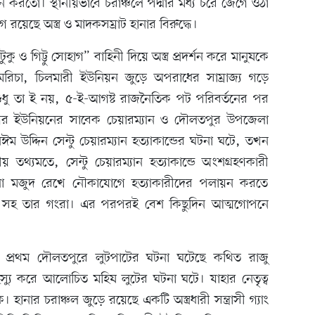
নি করতো। স্থানীয়ভাবে চরাঞ্চলে পদ্মার মধ্য চরে জেগে ওঠা
েছে অস্ত্র ও মাদকসম্রাট হানার বিরুদ্ধে।
ুকু ও গিট্টু সোহাগ” বাহিনী দিয়ে অস্ত্র প্রদর্শন করে মানুষকে
িচা, চিলমারী ইউনিয়ন জুড়ে অপরাধের সাম্রাজ্য গড়ে
 শুধু তা ই নয়, ৫-ই-আগষ্ট রাজনৈতিক পট পরিবর্তনের পর
নগর ইউনিয়নের সাবেক চেয়ারম্যান ও দৌলতপুর উপজেলা
উদ্দিন সেন্টু চেয়ারম্যান হত্যাকান্ডের ঘটনা ঘটে, তখন
য় তথ্যমতে, সেন্টু চেয়ারম্যান হত্যাকান্ডে অংশগ্রহণকারী
রগুলো মজুদ রেখে নৌকাযোগে হত্যাকারীদের পলায়ন করতে
ানা সহ তার গংরা। এর পরপরই বেশ কিছুদিন আত্মগোপনে
 প্রথম দৌলতপুরে লুটপাটের ঘটনা ঘটেছে কথিত রাজু
ইস্যু করে আলোচিত মহিষ লুটের ঘটনা ঘটে। যাহার নেতৃত্ব
 হানার চরাঞ্চল জুড়ে রয়েছে একটি অস্ত্রধারী সন্ত্রাসী গ্যাং