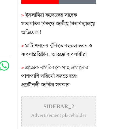
>
ইসলামিয়া কলেজের সাবেক
সভাপতির বিরুদ্ধে জাতীয় বিশ্ববিদ্যালয়ে
অভিযোগ!
>
মাটি খননের ঝুঁকিতে বহুতল ভবন ও
ব্যবসাপ্রতিষ্ঠান, আতঙ্কে ব্যবসায়ীরা
>
প্রত্যেক নাগরিককে গাছ লাগানোর
পাশাপাশি পরিচর্যা করতে হবে:
প্রকৌশলী জাকির সরকার
>
মসজিদ হচ্ছে মুসলমানদের ইবাদত-
বন্দেগির অন্যতম প্রধান স্থান: ব্যারিস্টার
SIDEBAR_2
রাগীব চৌধুরী
Advertisement placeholder
>
কুষ্টিয়ায় ড. কাজী মোতাহার হোসেন