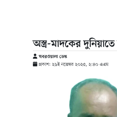
অস্ত্র-মাদকের দুনিয়া
খবরওয়ালা ডেস্ক
প্রকাশ: ২৯ই নভেম্বর ২০২৫, ২:৪০ এএম