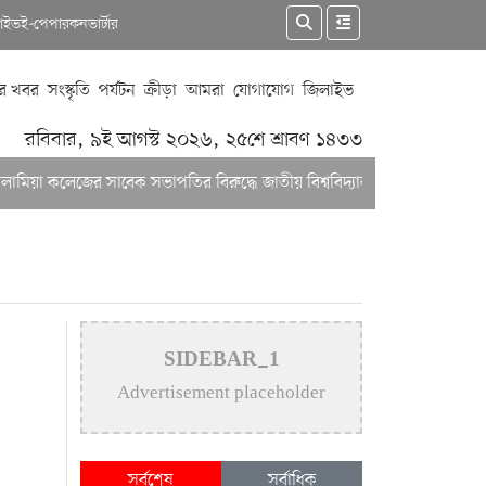
কাইভ
ই-পেপার
কনভার্টার
র খবর
সংস্কৃতি
পর্যটন
ক্রীড়া
আমরা
যোগাযোগ
জিলাইভ
রবিবার, ৯ই আগস্ট ২০২৬, ২৫শে শ্রাবণ ১৪৩৩
 কলেজের সাবেক সভাপতির বিরুদ্ধে জাতীয় বিশ্ববিদ্যালয়ে অভিযোগ!
মাটি 
SIDEBAR_1
Advertisement placeholder
সর্বশেষ
সর্বাধিক