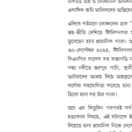
ঢাকাতে অস্ত্র ও ফেন্সিডিল আমদা
একাধিক জমি মালিকদের অভিযোগ রয়
এদিকে বর্তমানে চরাঞ্চলের ত্রাস “ট
ভয়-ভীতি দেখিয়ে ফিলিপনগর মর
তুলেছেন হানা প্রামানিক গংরা।
৩০-সেপ্টেম্বর ২০২৪, ফিলিপ
বিএনপির সাবেক সহ সভাপতি নঈম 
পদ্মা নদীতে ভরপুর পানি, স্থানী
শ্যুটারদের আশ্রয় দিয়ে অস্ত্
সর্বোচ্চ সহযোগিতা করেছে হ
ছিলো হানা সহ তাঁর গংরা।
তবে এর কিছুদিন পরপরই সর্ব
হত্যাকান্ড বিষয়ে, এই ঘটনাকে 
দিয়েছে হানা প্রামানিক নিজে থেকে।