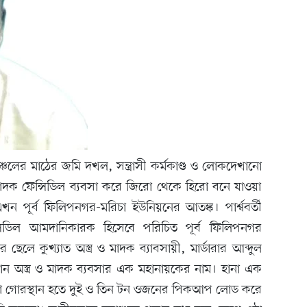
ঞ্চলের মাঠের জমি দখল, সন্ত্রাসী কর্মকাণ্ড ও লোকদেখানো
মাদক ফেন্সিডিল ব্যবসা করে জিরো থেকে হিরো বনে যাওয়া
) এখন পূর্ব ফিলিপনগর-মরিচা ইউনিয়নের আতঙ্ক। পার্শ্ববর্তী
্সিডিল আমদানিকারক হিসেবে পরিচিত পূর্ব ফিলিপনগর
 ছেলে কুখ্যাত অস্ত্র ও মাদক ব্যাবসায়ী, মার্ডারার আব্দুল
্তমান অস্ত্র ও মাদক ব্যবসার এক মহানায়কের নাম। হানা এক
ড়া গোরস্থান হতে দুই ও তিন টন ওজনের পিকআপ লোড করে