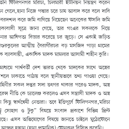
য়ে তিনি ফিলিপনগর মরিচা, চিলমারী ইউনিয়ন নিয়ন্ত্রণ করেন
 গেলে,হানা নিজে পদ্মার চরে চাষ আবাদ করে বলে দাবি
ে জবরদখল করে জমি বাগিয়ে নিয়েছেন অনেকের ফসলি জমি
াবাসী সূত্রে জানা গেছে, তার গংএর সকলকে নিয়ে
হানার আধিপত্য বিস্তার করেছে চর জুড়ে। সে একাই জড়িত
শুরকুলের আত্মীয় বৈরাগীরচর বড় মসজিদ পাড়া গ্রামের
দক ব্যাবসায়ী, একাধিক মাদক মামলার আসামী শাহীন কুরি।
াধ্যমে পার্শ্ববর্তী দেশ ভারত থেকে মাদকের সাথে অস্ত্রের
শলে ঢাকাতে পাঠায় বলে স্থানীয়ভাবে তথ্য পাওয়া গেছে।
 বাহিনীর সকল দপ্তর সদা তৎপর থাকার পরেও মাদক, অস্ত্র
রেন্স নীতি কে চ্যালেঞ্জ করলেও এসব সন্ত্রাসী মাদক ও অস্ত্র
ন কিছু স্বার্থন্বেষী নেতারা। তবে ইতিপূর্বে ফিলিপনগর,মরিচা
্টু সোহাগ ও টুকু” বিষয়ে সংবাদ প্রকাশে বিভিন্ন প্রিন্ট
 গেছে। এসব অভিযোগের বিষয়ে জানতে চাইলে মুঠোফোনে
দুল হান্নান (হানা প্রামানিক) ফোনকল রিসিভ করেনি।