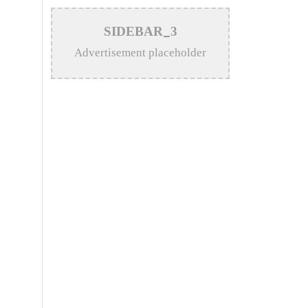
দাবা একাডেমি উদ্বোধন
SIDEBAR_3
>
কোটি টাকার সড়কের বিটুমিন-পাথর
Advertisement placeholder
উঠছে এক মাসেই
>
খোকসায় তড়িতাহত হয়ে
পলিটেকনিক্যাল ছাত্র নিহত
>
নেতিবাচক কর্মকান্ড থেকে তরুণ
সমাজকে দূরে রাখতে খেলাধুলার বিকল্প
নেই : প্রকৌশলী জাকির সরকার
>
কুষ্টিয়ায় ইয়াবাসহ মাদক ব্যবসায়ী
গ্রেপ্তার
>
মাকে বাঁচাতে ইবি শিক্ষার্থী রাজ্জাকের
আকুল আবেদন